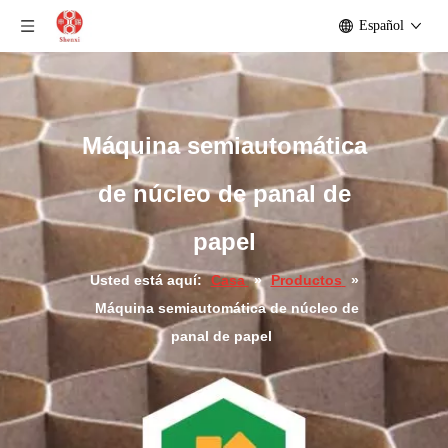
Español
Máquina semiautomática
de núcleo de panal de
papel
Usted está aquí:
Casa
»
Productos
»
Máquina semiautomática de núcleo de
panal de papel