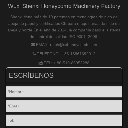
Wuxi Shenxi Honeycomb Machinery Factory
Shenxi tiene más de 10 patentes en tecnologías de nido de
abeja de papel y certificados CE para maquinarias de nido de
abeja y borde.En el año de 2014, la compañía pasó el sistema
de control de calidad ISO 9001: 2008.
EMAIL:
ralph@sxhoneycomb.com

TELÉFONO: + 86-13861692012

TEL: + 86-510-83953288

ESCRÍBENOS