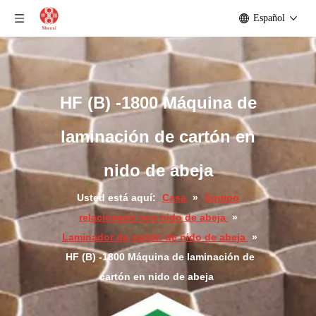
Español
HF (B) -1800 Máquina de
laminación de cartón en
nido de abeja
Usted está aquí:
Casa
»
Equipo
relacionado con nido de abeja
»
Laminador de cartón de nido de abeja
»
HF (B) -1800 Máquina de laminación de
cartón en nido de abeja