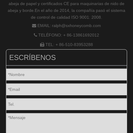
abeja de papel y certificados CE para maquinarias de nido de
abeja y borde.En el año de 2014, la compañía pasó el sistema
de control de calidad ISO 9001: 2008.
EMAIL:
ralph@sxhoneycomb.com

TELÉFONO: + 86-13861692012

TEL: + 86-510-83953288

ESCRÍBENOS