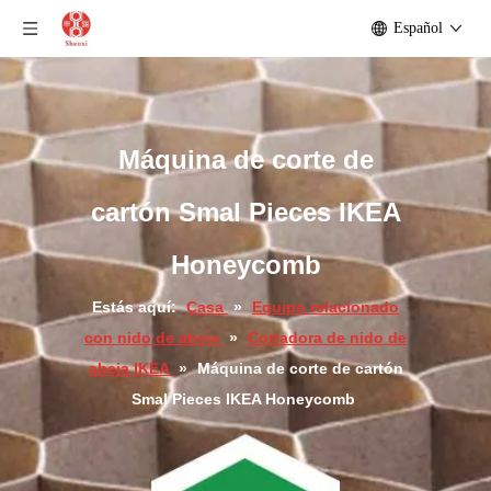
Español
Máquina de corte de
cartón Smal Pieces IKEA
Honeycomb
Estás aquí:
Casa
»
Equipo relacionado
con nido de abeja
»
Cortadora de nido de
abeja IKEA
»
Máquina de corte de cartón
Smal Pieces IKEA Honeycomb
Mini IKEA Honeycomb Paperboard Cutting Machine
IKEA Mini Honeycomb Paperboard Cutting Machine