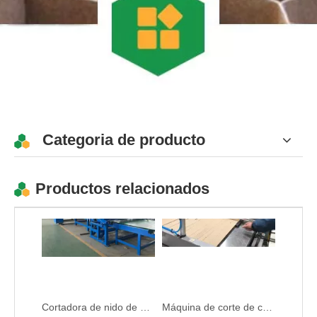
Categoria de producto
Productos relacionados
Cortadora de nido de abeja de papel IKEA de bajo costo
Máquina de corte de cartón de nido de abeja IKEA de alta velocidad