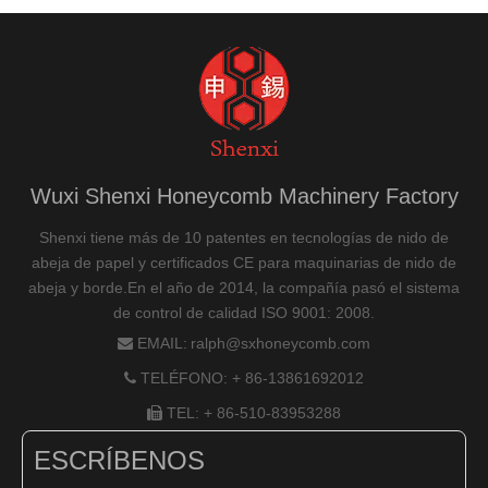
Wuxi Shenxi Honeycomb Machinery Factory
Shenxi tiene más de 10 patentes en tecnologías de nido de
abeja de papel y certificados CE para maquinarias de nido de
abeja y borde.En el año de 2014, la compañía pasó el sistema
de control de calidad ISO 9001: 2008.
EMAIL:
ralph@sxhoneycomb.com

TELÉFONO: + 86-13861692012

TEL: + 86-510-83953288

ESCRÍBENOS