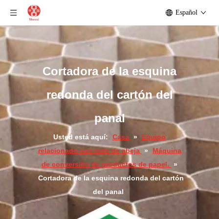
Español
Cortadora de la esquina
redonda del cartón del
panal
Usted está aquí:
Casa
»
Equipo
relacionado con nido de abeja
»
Máquina
de conversión de productos de papel.
»
Cortadora de la esquina redonda del cartón
del panal