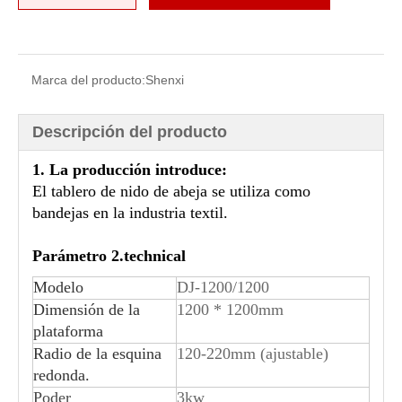
Marca del producto:
Shenxi
Sierra de cinta sin dientes de cartón nido de abeja
Máquina para hacer muescas en cartón nido de abeja V
Descripción del producto
1. La producción introduce:
El tablero de nido de abeja se utiliza como
bandejas en la industria textil.
Parámetro 2.technical
Modelo
DJ-1200/1200
Dimensión de la
1200 * 1200mm
plataforma
Radio de la esquina
120-220mm (ajustable)
Máquina de encolado de papel
Prensadora de palets de cartón nido de abeja
redonda.
Poder
3kw