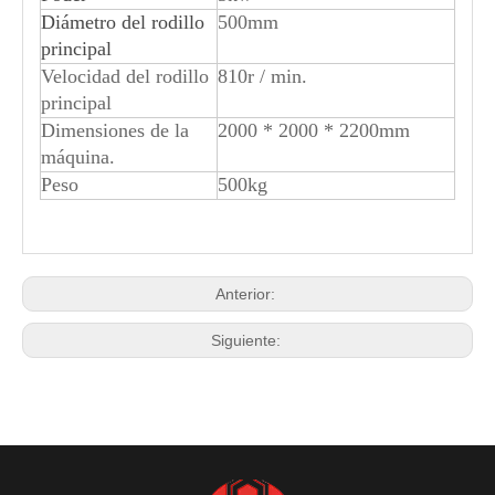
Diámetro del rodillo
500mm
principal
Velocidad del rodillo
810r / min.
principal
Dimensiones de la
2000 * 2000 * 2200mm
máquina.
Peso
500kg
Máquina troqueladora de cartón nido de abeja
Agujero de cartón de nido de abeja que hace la máquina
Anterior:
Siguiente: