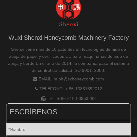
Máquina de corte longitudinal de cartón nido de abeja
Máquina de corte longitudinal de cartón nido de abeja
Wuxi Shenxi Honeycomb Machinery Factory
Shenxi tiene más de 10 patentes en tecnologías de nido de
abeja de papel y certificados CE para maquinarias de nido de
abeja y borde.En el año de 2014, la compañía pasó el sistema
de control de calidad ISO 9001: 2008.
EMAIL:
ralph@sxhoneycomb.com

TELÉFONO: + 86-13861692012

TEL: + 86-510-83953288

ESCRÍBENOS
Soportes de carretes de papel
Máquina troqueladora de cartón nido de abeja