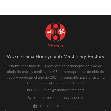
Wuxi Shenxi Honeycomb Machinery Factory
Shenxi tiene más de 10 patentes en tecnologías de nido de
abeja de papel y certificados CE para maquinarias de nido de
abeja y borde.En el año de 2014, la compañía pasó el sistema
de control de calidad ISO 9001: 2008.
EMAIL:
ralph@sxhoneycomb.com

TELÉFONO: + 86-13861692012

TEL: + 86-510-83953288
