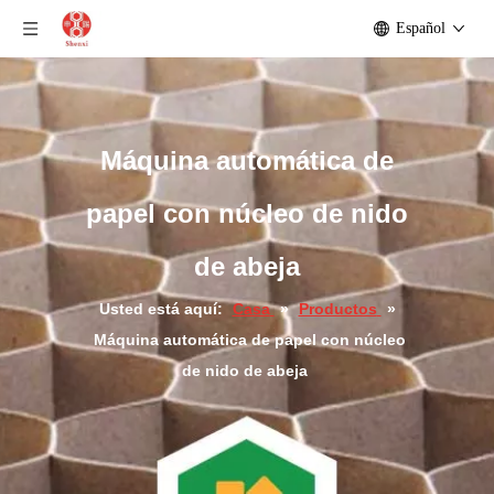
Español
Máquina automática de
papel con núcleo de nido
de abeja
Usted está aquí:
Casa
»
Productos
»
Máquina automática de papel con núcleo
de nido de abeja