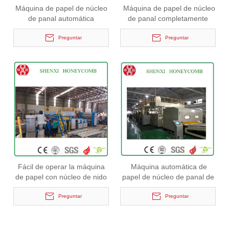
Máquina de papel de núcleo
Máquina de papel de núcleo
de panal automática
de panal completamente
completa continua con CE
automática de alta velocidad
Preguntar
Preguntar
Fácil de operar la máquina
Máquina automática de
de papel con núcleo de nido
papel de núcleo de panal de
de abeja automático sin fin
alta velocidad de 6 mm
completo
Preguntar
Preguntar